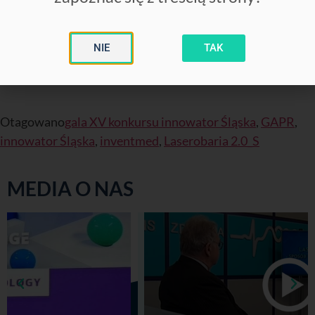
v=YvwGHZHF34
NIE
TAK
Otagowano
gala XV konkursu innowator Śląska
,
GAPR
,
innowator Śląska
,
inventmed
,
Laserobaria 2.0_S
MEDIA O NAS