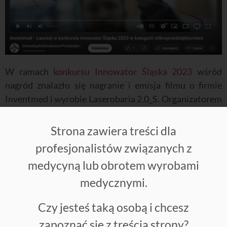
W ramach
konkursu Innowator Śląska 2023
wśród
nagród znalazło się nagranie i emisja filmu o firmie
Inventmed i wyrobie Laserobaria 2.0_S. Organizatorem
konkursu jest
Górnośląski Akcelerator
Przedsiębiorczości Rynkowej
w ramach realizacji
Strona zawiera treści dla
projektu „Enterprise Europe Network”. Film nagrany
profesjonalistów związanych z
został częściowo w siedzibie Inventmed, a częściowo w
medycyną lub obrotem wyrobami
Pracowni Laserobarii w Centrum Medycznym
Alfamedica
w Częstochowie.
medycznymi.
Czy jesteś taką osobą i chcesz
Relacja z konkursu dostępna
tutaj:
https://www.youtube.com/watch?
zapoznać się z treścią strony?