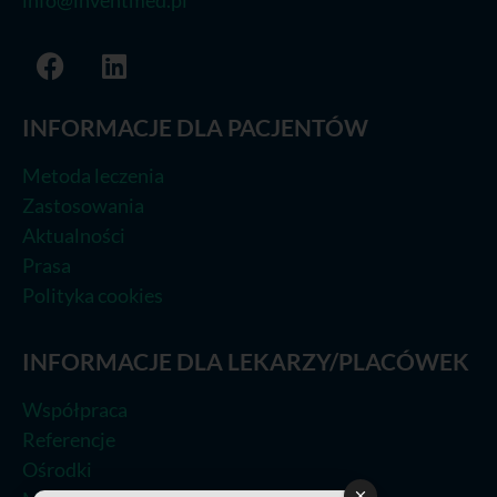
info@inventmed.pl
INFORMACJE DLA PACJENTÓW
Metoda leczenia
Zastosowania
Aktualności
Prasa
Polityka cookies
INFORMACJE DLA LEKARZY/PLACÓWEK
Współpraca
Referencje
Ośrodki