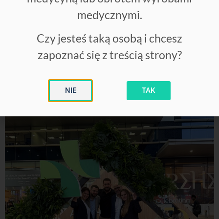
rozwiązań dla swoich pacjentów.
medycznymi.
We współpracy z firmą
PHU Technomex sp. z o.o.
otwieramy się na nowe kanały rozwoju i współpracy.
Czy jesteś taką osobą i chcesz
Do zobaczenia!
zapoznać się z treścią strony?
NIE
TAK