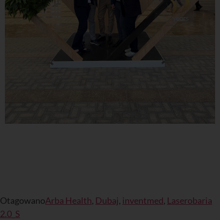
Otagowano
Arba Health
,
Dubaj
,
inventmed
,
Laserobaria
2.0_S