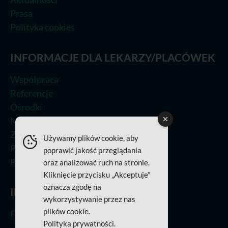
Prasa
Polityka cookies
INFORMACJE DLA LEKARZY/PLACÓWEK
Współpraca
Referencje
Ośrodki
Metoda leczenia
Zastosowania
Używamy plików cookie, aby
Prasa
poprawić jakość przeglądania
Polityka Jakości
oraz analizować ruch na stronie.
Kliknięcie przycisku „Akceptuje”
oznacza zgodę na
INFORMACJE O PROJEKTACH
wykorzystywanie przez nas
plików cookie.
Fundusze Europejskie
Polityka prywatności
.