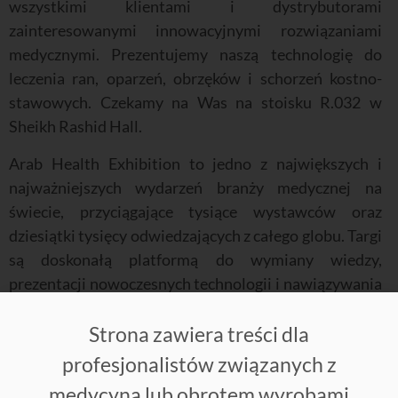
wszystkimi klientami i dystrybutorami
zainteresowanymi innowacyjnymi rozwiązaniami
medycznymi. Prezentujemy naszą technologię do
leczenia ran, oparzeń, obrzęków i schorzeń kostno-
stawowych. Czekamy na Was na stoisku R.032 w
Sheikh Rashid Hall.
Arab Health Exhibition to jedno z największych i
najważniejszych wydarzeń branży medycznej na
świecie, przyciągające tysiące wystawców oraz
dziesiątki tysięcy odwiedzających z całego globu. Targi
są doskonałą platformą do wymiany wiedzy,
prezentacji nowoczesnych technologii i nawiązywania
międzynarodowych partnerstw. Każdego roku biorą w
Strona zawiera treści dla
nich udział liderzy sektora ochrony zdrowia,
innowatorzy oraz przedstawiciele placówek
profesjonalistów związanych z
medycznych, którzy poszukują nowoczesnych
medycyną lub obrotem wyrobami