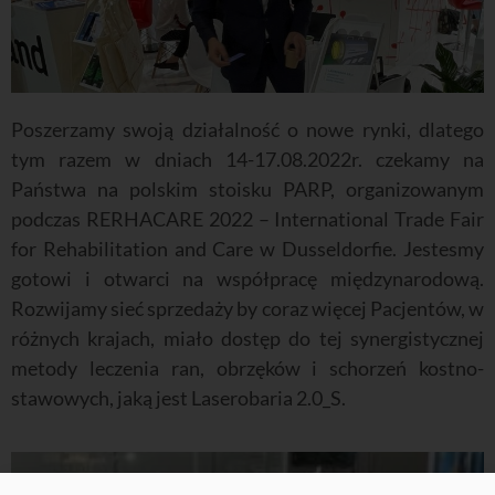
Poszerzamy swoją działalność o nowe rynki, dlatego
tym razem w dniach 14-17.08.2022r. czekamy na
Państwa na polskim stoisku PARP, organizowanym
podczas RERHACARE 2022 – International Trade Fair
for Rehabilitation and Care w Dusseldorfie. Jestesmy
gotowi i otwarci na współpracę międzynarodową.
Rozwijamy sieć sprzedaży by coraz więcej Pacjentów, w
różnych krajach, miało dostęp do tej synergistycznej
metody leczenia ran, obrzęków i schorzeń kostno-
stawowych, jaką jest Laserobaria 2.0_S.