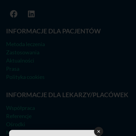
INFORMACJE DLA PACJENTÓW
Metoda leczenia
Zastosowania
Aktualności
Prasa
Polityka cookies
INFORMACJE DLA LEKARZY/PLACÓWEK
Współpraca
Referencje
Ośrodki
Metoda leczenia