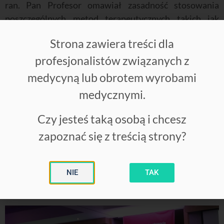
ran. Pan Profesor omawiał zasadność stosowania
poszczególnych metod terapeutycznych takich jak
miejscowej terapii tlenowej, terapii ozonem, polem
Strona zawiera treści dla
magnetycznym, światłem czerwonym i światłem UV.
Profesor pokazywał korzyści i specyfikę zastosowania
profesjonalistów związanych z
poszczególnych czynników skupiając się na ich
medycyną lub obrotem wyrobami
właściwościach i mechanizmie oddziaływania.
medycznymi.
Wskazywał też jakich efektów w poszczególnych
etapach leczenia rany należy się spodziewać po każdym
Czy jesteś taką osobą i chcesz
z nich. Gratulujemy ciekawego i merytorycznego
zapoznać się z treścią strony?
wykładu!
NIE
TAK