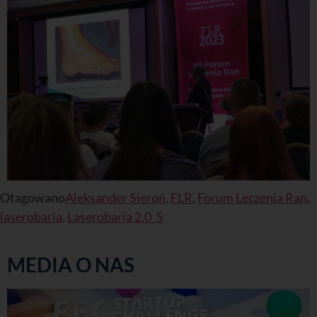
Otagowano
Aleksander Sieroń
,
FLR
,
Forum Leczenia Ran
,
laserobaria
,
Laserobaria 2.0_S
MEDIA O NAS