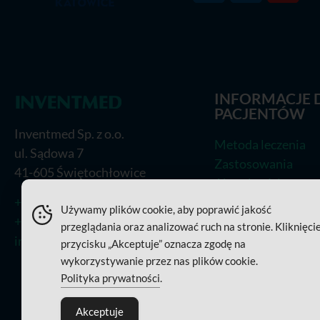
INFORMACJE 
PACJENTÓW
Inventmed Sp. z o.o.
Metoda leczenia
ul. Sądowa 7
Zastosowania
41-605 Świętochłowice
Aktualności
+48 (32) 770 95 95
Prasa
Używamy plików cookie, aby poprawić jakość
+48 (32) 770 95 85
Polityka cookies
przeglądania oraz analizować ruch na stronie. Kliknięci
info@inventmed.pl
przycisku „Akceptuje” oznacza zgodę na
wykorzystywanie przez nas plików cookie.
Polityka prywatności
.
Akceptuje