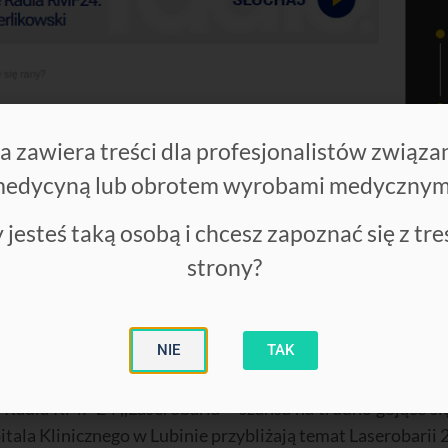
a zawiera treści dla profesjonalistów związa
edycyną lub obrotem wyrobami medycznym
 jesteś taką osobą i chcesz zapoznać się z tre
strony?
NIE
TAK
e Radia RMF 24 ,,Laserobaria – szansa na trudno gojące si
ala Klinicznego w Lubinie przybliżają temat Laserobarii 2