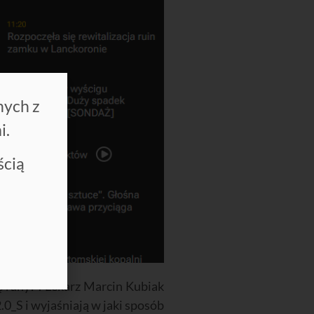
nych z
i.
ścią
ę rany?”. Lekarz Marcin Kubiak
.0_S i wyjaśniają w jaki sposób