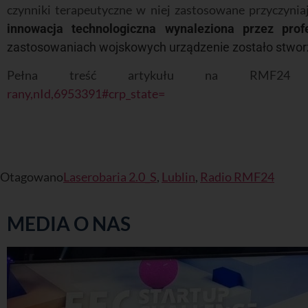
czynniki terapeutyczne w niej zastosowane przyczyniaj
innowacja technologiczna wynaleziona przez prof
zastosowaniach wojskowych urządzenie zostało stworzo
Pełna treść artykułu na RMF
rany,nId,6953391#crp_state=
Otagowano
Laserobaria 2.0_S
,
Lublin
,
Radio RMF24
MEDIA O NAS