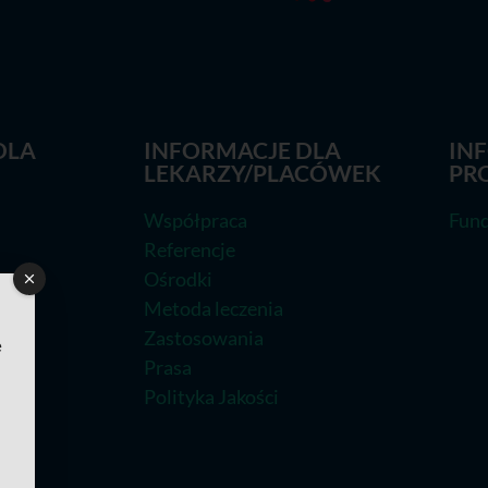
DLA
INFORMACJE DLA
IN
LEKARZY/PLACÓWEK
PR
Współpraca
Fund
Referencje
Ośrodki
Metoda leczenia
Zastosowania
e
Prasa
Polityka Jakości