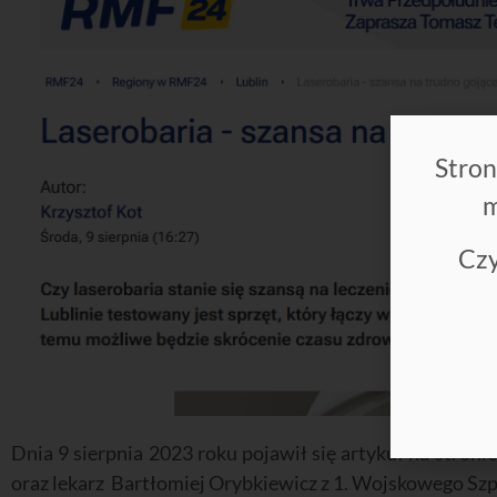
Stron
m
Czy
Dnia 9 sierpnia 2023 roku pojawił się artykuł na stroni
oraz lekarz Bartłomiej Orybkiewicz z 1. Wojskowego Szpit