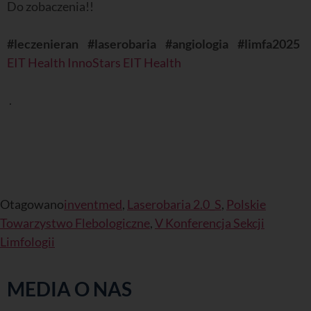
Do zobaczenia!!
#leczenieran
#laserobaria
#angiologia
#limfa2025
EIT Health InnoStars
EIT Health
.
Otagowano
inventmed
,
Laserobaria 2.0_S
,
Polskie
Towarzystwo Flebologiczne
,
V Konferencja Sekcji
Limfologii
MEDIA O NAS