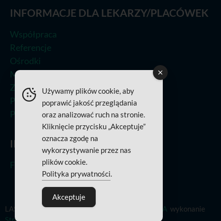
INFORMACJE DLA LEKARZY/PLACÓWEK
Współpraca
Referencje
Ośrodki
Metoda leczenia
Zastosowania
Używamy plików cookie, aby
Prasa
poprawić jakość przeglądania
Polityka Jakości
oraz analizować ruch na stronie.
Kliknięcie przycisku „Akceptuje”
oznacza zgodę na
INFORMACJE O PROJEKTACH
wykorzystywanie przez nas
plików cookie.
Fundusze Europejskie
Polityka prywatności
.
Akceptuje
LASEROBARIA 2022. Projekt
BOMBA REKLAMA
wykonanie
Strony
–
Internetowe
–
Czestochowa
.pl