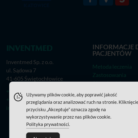
INFORMACJE 
PACJENTÓW
Inventmed Sp. z o.o.
Metoda leczenia
ul. Sądowa 7
Zastosowania
41-605 Świętochłowice
Aktualności
+48 (32) 770 95 95
Prasa
Używamy plików cookie, aby poprawić jakość
+48 (32) 770 95 85
Polityka cookies
przeglądania oraz analizować ruch na stronie. Kliknięci
info@inventmed.pl
przycisku „Akceptuje” oznacza zgodę na
wykorzystywanie przez nas plików cookie.
Polityka prywatności
.