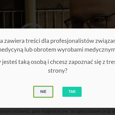
a zawiera treści dla profesjonalistów związa
edycyną lub obrotem wyrobami medycznym
 jesteś taką osobą i chcesz zapoznać się z tre
toisko
DMP System
przyciągnęło uwagę prezentacją zaa
strony?
em Pomiaru Temperatury
. System ten umożliwia mon
żeń pożarowych i szybką reakcję. Technologia została
stwo pracy.
NIE
TAK
 DMP System, Michał Dziadek, oprócz omawiania 
 medycznej
Laserobaria
, opracowanej przez Inventmed.
Las
onym ciśnieniu, pole magnetyczne, terapię ozonem oraz 