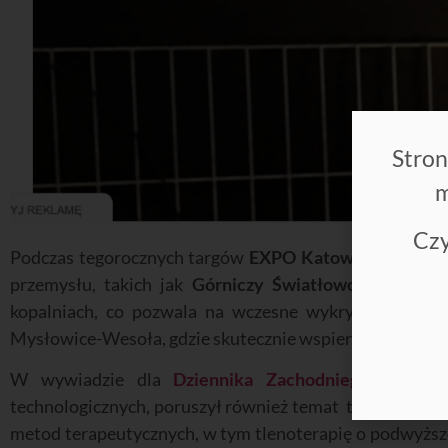
Stron
m
Czy
Podczas tegorocznych targów
EXPO Katowice 2024
, s
przemysłu, takich jak
Górniczy Światłowodowy Syst
kopalniach, co pozwala na wczesne wykrywanie zagro
Mysłowice-Wesoła, gdzie skutecznie wspiera bezpieczeń
W wywiadzie dla
Dziennika Zachodniego
, Prezes
technologicznych, poruszył również temat technologii
metod terapeutycznych, w tym tlenoterapię o podwyższ