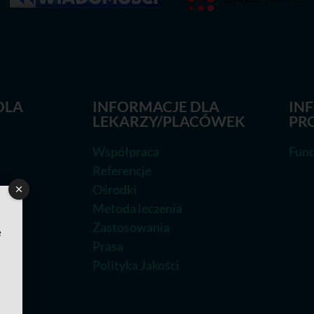
DLA
INFORMACJE DLA
IN
LEKARZY/PLACÓWEK
PR
Współpraca
Fund
Referencje
Ośrodki
Metoda leczenia
Zastosowania
e
Prasa
Polityka Jakości