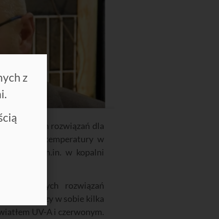
nych z
i.
ścią
wansowanych rozwiązań dla
itorowanie temperatury w
 wdrożona m.in. w kopalni
przemysłowych rozwiązań
erobaria
łączy w sobie kilka
światłem UV-A i czerwonym.