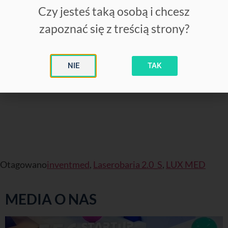
KRAKÓW – Rejestracja 885 612 143
Czy jesteś taką osobą i chcesz
– więcej informacji:
https://lnkd.in/dsf2YUFY
zapoznać się z treścią strony?
GLIWICE – Rejestracja 885 963 411
– więcej informacji:
https://lnkd.in/dutnmG3H
NIE
TAK
Szczegóły realizacji usług dostępne pod w/w
telefonami.
Otagowano
inventmed
,
Laserobaria 2.0_S
,
LUX MED
MEDIA O NAS