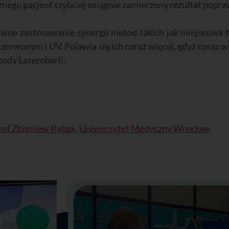
znego pacjent szybciej osiągnie zamierzony rezultat popra
tywne zastosowanie synergii metod takich jak miejscowa 
zerwonym i UV. Pojawia się ich coraz więcej, gdyż coraz 
tody Laserobarii.
rof Zbigniew Rybak
,
Uniwersytet Medyczny Wrocław