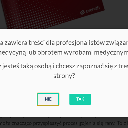
a zawiera treści dla profesjonalistów związa
edycyną lub obrotem wyrobami medycznym
czenia Ran pojawiła się publikacja opisująca działanie 
h
(FORUM LECZENIA RAN 2023;4(2):57)
. Dzięki zasto
 jesteś taką osobą i chcesz zapoznać się z tre
ych dostępnych w urządzeniu Laserobaria 2.0_S efekt lec
strony?
ina również o badaniach prowadzonych przez zespół pod k
 Medycznym im. Piastów Śląskich
. Opisane badani
NIE
TAK
zuje się wpływ czynników zewnętrznych na ich wyniki. C
gólnych czynników fizykalnych. Wstępne wyniki badań ws
oże znacząco przyspieszyć proces gojenia się rany. To z