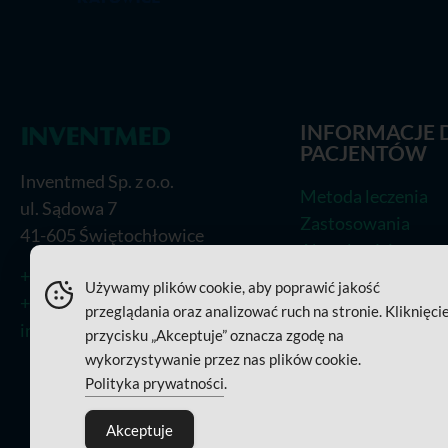
INFORMACJE 
PACJENTÓW
Inventmed Sp. z o.o.
Metoda leczenia
ul. Sądowa 7
Zastosowania
41-605 Świętochłowice
Aktualności
+48 (32) 770 95 95
Prasa
Używamy plików cookie, aby poprawić jakość
+48 (32) 770 95 85
Polityka cookies
przeglądania oraz analizować ruch na stronie. Kliknięci
info@inventmed.pl
przycisku „Akceptuje” oznacza zgodę na
wykorzystywanie przez nas plików cookie.
Polityka prywatności
.
Akceptuje