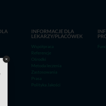
DLA
INFORMACJE DLA
IN
LEKARZY/PLACÓWEK
PR
Współpraca
Fund
Referencje
Ośrodki
Metoda leczenia
Zastosowania
e
Prasa
Polityka Jakości