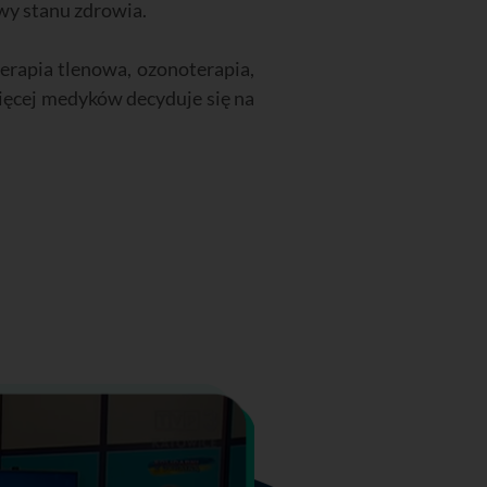
wy stanu zdrowia.
terapia tlenowa, ozonoterapia,
więcej medyków decyduje się na