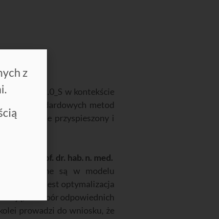
nych z
i.
Laserobarii 2.0_S w kontekście
sowaniu standardowych metod
ścią
zenia zostaje przyspieszony i
ierunkiem
prof. dr. hab. n. med.
a realizowane są w modelu
elem badań jest optymalizacja
kazują, że dobór odpowiednich
 kolei prowadzi do wniosku, że