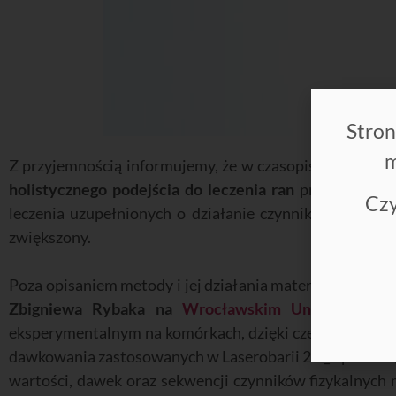
Stron
m
Z przyjemnością informujemy, że w czasopiśmie Forum Le
holistycznego podejścia do leczenia ran
przewlekłyc
Czy
leczenia uzupełnionych o działanie czynników fizykaln
zwiększony.
Poza opisaniem metody i jej działania materiał wspom
Zbigniewa Rybaka na
Wrocławskim Uniwersytecie
eksperymentalnym na komórkach, dzięki czemu minimali
dawkowania zastosowanych w Laserobarii 2.0_S poszcze
wartości, dawek oraz sekwencji czynników fizykalnych m