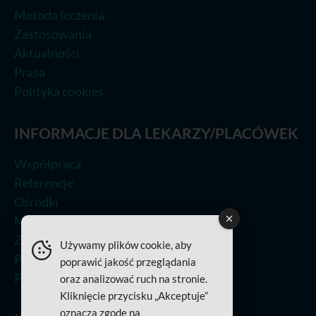
Metoda leczenia
Zastosowania
Aktualności
Prasa
Polityka cookies
INFORMACJE DLA LEKARZY/PLACÓWEK
Współpraca
Referencje
Ośrodki
Metoda leczenia
Zastosowania
Używamy plików cookie, aby
Prasa
poprawić jakość przeglądania
Polityka Jakości
oraz analizować ruch na stronie.
Kliknięcie przycisku „Akceptuje”
oznacza zgodę na