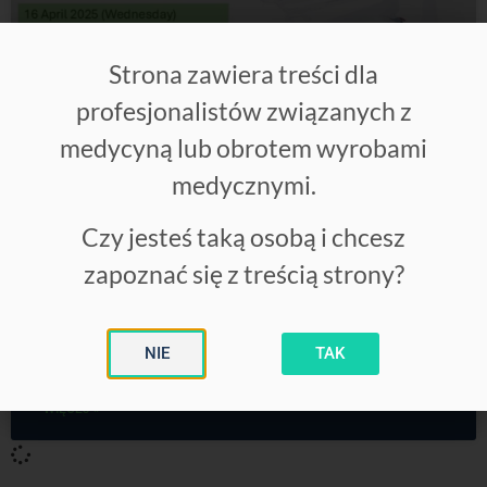
Strona zawiera treści dla
profesjonalistów związanych z
SEMINARIUM ONLINE “UNLOCKING
medycyną lub obrotem wyrobami
THE POTENTIAL OF LASEROBARIA
medycznymi.
2.0_S”
Czy jesteś taką osobą i chcesz
Już jutro odbędzie się otwarte seminarium online
“Unlocking the Potential of Laserobaria 2.0_s”
zapoznać się z treścią strony?
organizowane przez jednego z naszych partnerów – firmę
PHU Technomex sp. z o.o. Czekamy na Państwa!
Data: 16 kwietnia 2025
Godzina: 08:15–09:15
NIE
TAK
WIĘCEJ »