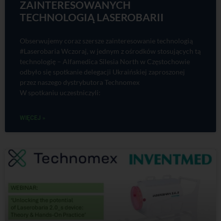
ZAINTERESOWANYCH
TECHNOLOGIĄ LASEROBARII
Obserwujemy coraz szersze zainteresowanie technologią
#Laserobaria Wczoraj, w jednym z ośrodków stosujących tą
technologię – Alfamedica Silesia North w Częstochowie
odbyło się spotkanie delegacji Ukraińskiej zaproszonej
przez naszego dystrybutora Technomex
W spotkaniu uczestniczyli:
WIĘCEJ »