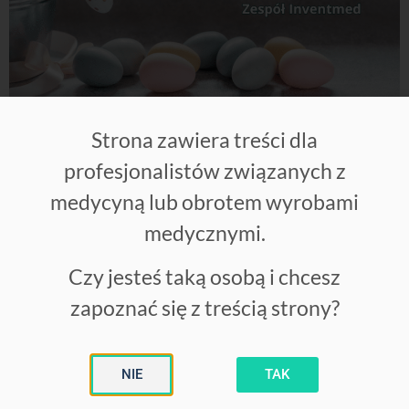
Strona zawiera treści dla
Zdrowych, pogodnych Świąt Wielkanocnych nadziei
zmieniającej codzienność, mądrości w działaniu oraz
profesjonalistów związanych z
wiary w ludzi
medycyną lub obrotem wyrobami
życzy Zespół Inventmed
medycznymi.
Czy jesteś taką osobą i chcesz
zapoznać się z treścią strony?
Otagowano
inventmed
,
Laserobaria 2.0_S
,
Świąt
NIE
TAK
Wielkanocnych