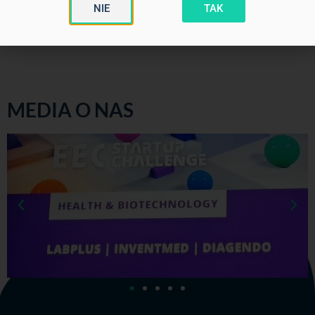
Rozporządzenia Ministra Zdrowia z dnia 21 kwietnia 2023 r. w
NIE
TAK
sprawie reklamy wyrobów medycznych, Dz.U.2023 poz.817.
MEDIA O NAS