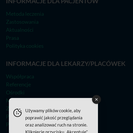
INFORMACJE DLA PACJENTÓW
Metoda leczenia
Zastosowania
Aktualności
Prasa
Polityka cookies
INFORMACJE DLA LEKARZY/PLACÓWEK
Współpraca
Referencje
Ośrodki
Metoda leczenia
Zastosowania
Używamy plików cookie, aby
Prasa
poprawić jakość przeglądania
Polityka Jakości
oraz analizować ruch na stronie.
Kliknięcie przycisku „Akceptuje”