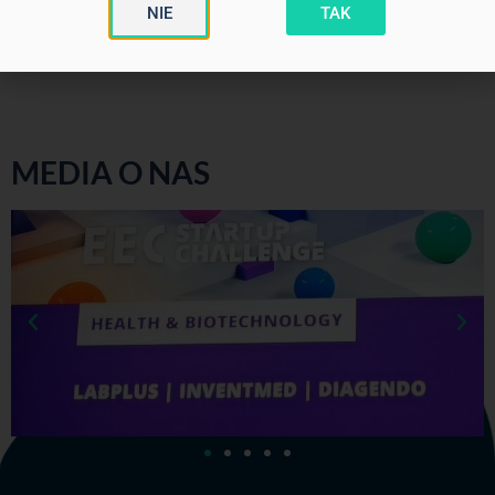
Rozporządzenia Ministra Zdrowia z dnia 21 kwietnia 2023 r. w
NIE
TAK
sprawie reklamy wyrobów medycznych, Dz.U.2023 poz.817.
MEDIA O NAS