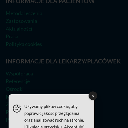
INFORMACJE DLA PACJENTÓW
Metoda leczenia
Zastosowania
Aktualności
Prasa
Polityka cookies
INFORMACJE DLA LEKARZY/PLACÓWEK
Współpraca
Referencje
Ośrodki
Metoda leczenia
Zastosowania
Używamy plików cookie, aby
Prasa
poprawić jakość przeglądania
Polityka Jakości
oraz analizować ruch na stronie.
Kliknięcie przycisku „Akceptuje”