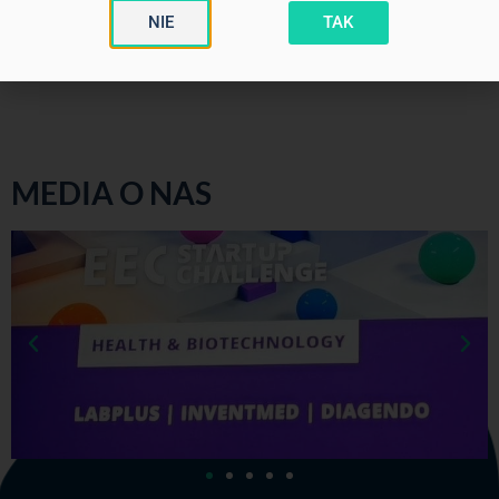
Rozporządzenia Ministra Zdrowia z dnia 21 kwietnia 2023 r. w
NIE
TAK
sprawie reklamy wyrobów medycznych, Dz.U.2023 poz.817.
MEDIA O NAS