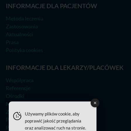
INFORMACJE DLA PACJENTÓW
Metoda leczenia
Zastosowania
Aktualności
Prasa
Polityka cookies
INFORMACJE DLA LEKARZY/PLACÓWEK
Współpraca
Referencje
Ośrodki
Metoda leczenia
Zastosowania
Używamy plików cookie, aby
Prasa
poprawić jakość przeglądania
Polityka Jakości
oraz analizować ruch na stronie.